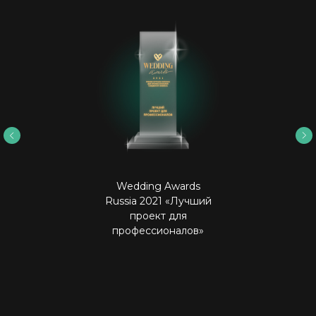
Gratitude
Благодарственные
letters
письма
Wedding Awards
Russia 2021 «Лучший
проект для
профессионалов»