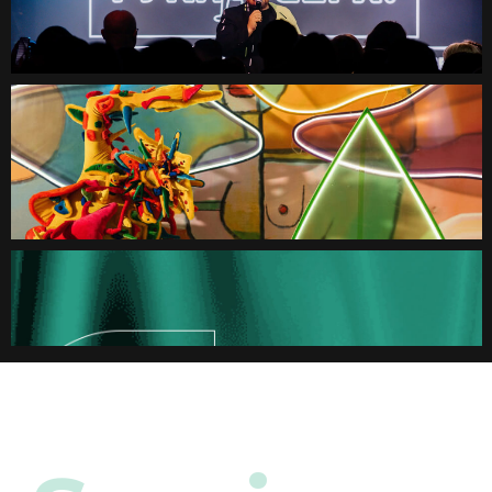
Подробнее
Подробнее
03
04
Декор
Техническое
мероприятия
обеспечение
проекта
Подробнее
Подробнее
05
06
Заказ артистов
Создание
контента
и продакшн
Подробнее
Подробнее