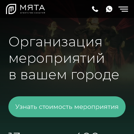
Организация
мероприятий
в вашем городе
Узнать стоимость мероприятия
13
400+
Лет в индустрии
Корпоративных
событий
проектов
200+
150+