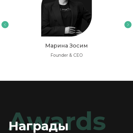
Марина Зосим
Founder & CEO
Partners
Партнёры